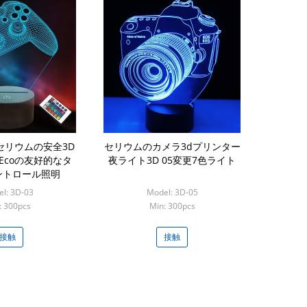
のセリウムの安全3D
セリウムのカメラ3dプリンター
Ecoの友好的なタ
夜ライト3D 05変更7色ライト
ントロール照明
l: 3D-03
Model: 3D-05
: 300pcs
Min: 300pcs
接触
接触