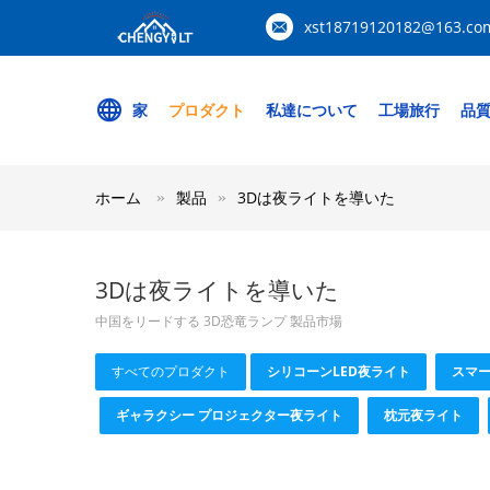
xst18719120182@163.co
家
プロダクト
私達について
工場旅行
品
ホーム
製品
3Dは夜ライトを導いた
3Dは夜ライトを導いた
中国をリードする 3D恐竜ランプ 製品市場
すべてのプロダクト
シリコーンLED夜ライト
スマー
ギャラクシー プロジェクター夜ライト
枕元夜ライト