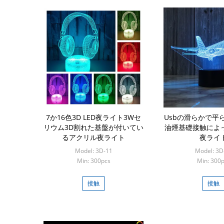
7か16色3D LED夜ライト3Wセ
Usbの滑らかで平
リウム3D割れた基盤が付いてい
油煙基礎接触によ
るアクリル夜ライト
夜ライ
Model: 3D-11
Model: 3D
Min: 300pcs
Min: 300
接触
接触