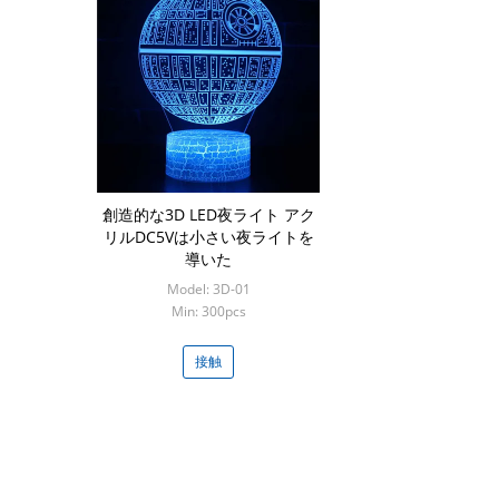
創造的な3D LED夜ライト アク
リルDC5Vは小さい夜ライトを
導いた
Model: 3D-01
Min: 300pcs
接触