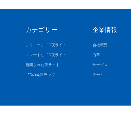
カテゴリー
企業情報
シリコーンLED夜ライト
会社概要
スマートなLED夜ライト
沿革
包囲された夜ライト
サービス
LEDの成長ランプ
チーム
中国 3Dは夜ライトを導いた サプライ