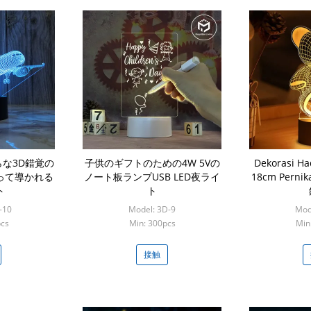
らな3D錯覚の
子供のギフトのための4W 5Vの
Dekorasi 
って導かれる
ノート板ランプUSB LED夜ライ
18cm Pern
ト
ト
-10
Model: 3D-9
Mod
pcs
Min: 300pcs
Min
接触