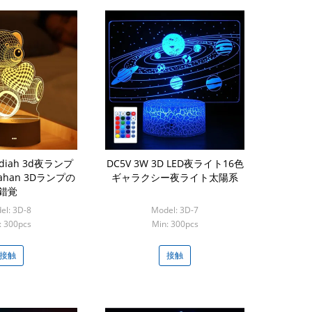
Hadiah 3d夜ランプ
DC5V 3W 3D LED夜ライト16色
ikahan 3Dランプの
ギャラクシー夜ライト太陽系
錯覚
el: 3D-8
Model: 3D-7
: 300pcs
Min: 300pcs
接触
接触