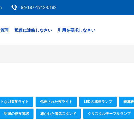
m
86-187-1912-0182
質管理
私達に連絡しなさい
引用を要求しなさい
トなLED夜ライト
包囲された夜ライト
LEDの成長ランプ
誘導
明滅の炎夜電球
導かれた電気スタンド
クリスタルテーブルランプ