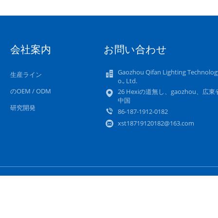
会社案内
お問い合わせ
Gaozhou Qifan Lighting Technolog
生産ライン
o., Ltd.
のOEM / ODM
26 Hexiの道無し、gaozhou、広
中国
研究開発
86-187-1912-0182
xst18719120182@163.com
地図
プライバシー政策
携帯サイト
ヤー.
Copyright © 2022 - 2026 Gaozhou Qifan Lighting Technology Co., Ltd.. 