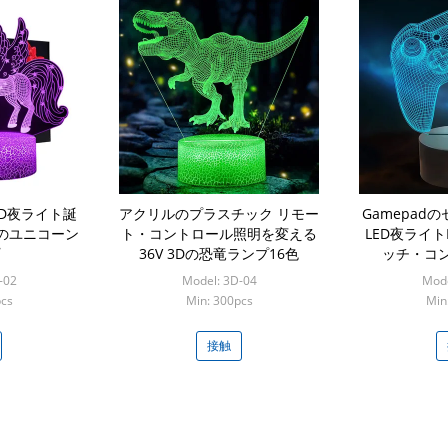
LED夜ライト誕
アクリルのプラスチック リモー
Gamepad
のユニコーン
ト・コントロール照明を変える
LED夜ライト
36V 3Dの恐竜ランプ16色
ッチ・コ
-02
Model: 3D-04
Mode
pcs
Min: 300pcs
Min
接触