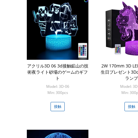
アクリル3D 06 3d接触鉱山の技
2W 170mm 3D 
術夜ライト砂場のゲームのギフ
生日プレゼント3D
ト
ランプ
Model: 3D-06
Model: 3D
Min: 300pcs
Min: 300
接触
接触