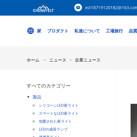
xst18719120182@163.co
家
プロダクト
私達について
工場旅行
品
ホーム
ニュース
企業ニュース
すべてのカテゴリー
製品
シリコーンLED夜ライト
スマートなLED夜ライト
包囲された夜ライト
LEDの成長ランプ