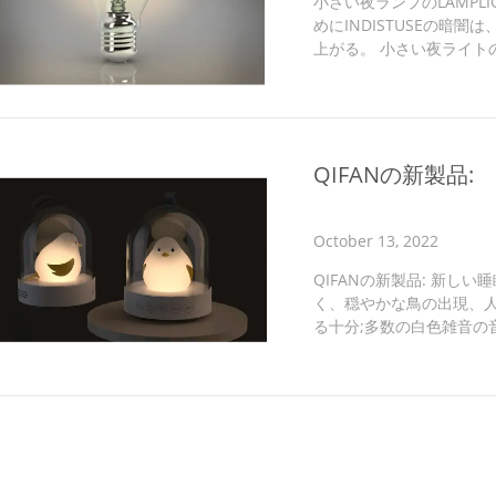
小さい夜ランプのLAMPL
めにINDISTUSEの暗
上がる。 小さい夜ライト
ル、金属および他の材料
広大な暗闇のガイディング
豊富、装飾と任意、装飾的
か。 古代時のトーチとの
プ」であり、ランプの進化
QIFANの新製品:
October 13, 2022
QIFANの新製品: 新し
く、穏やかな鳥の出現、人
る十分;多数の白色雑音の
ばれる;柔らかなライト機
を、人々を穏やかにさせる
って、空気を、取り除く
気分を同時に浄化しなさい。 