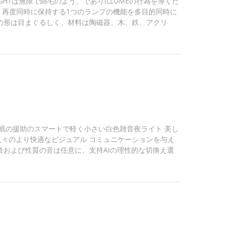
IGHTは無限で綿毛のよう、でありILLUMEの行為を導くた
闇は、再度同時に保持する1つのランプの機能を多目的同時に
の形は目まぐるしく、材料は陶磁器、木、鉄、アクリ
を含んでいる。小さい夜ライトに柔らかなライトがあり、
 ライトとして役立つ。同時に、小さい夜ライト変化は
な家の効果である。 従ってランプの起源は何である
軽い開始の歴史。2番目に、ランプの最初の回転は「ラン
プロセスは石油ランプ、青銅色ランプ、青磁...
い睡眠の援助のスマートで軽く小さい白色雑音夜ライト 美し
々のより快適なビジュアル コミュニケーションを与え
音および性質の音は任意に、支持AIの理性的な切換え選
能の小さい夜ライトは、かすんでいる暖かく軽い環境
ために、平和に眠る作成する;アロマセラピー機能によ
神経質な張力を、除去する疲労、穏やかな過敏症、幸せな
...